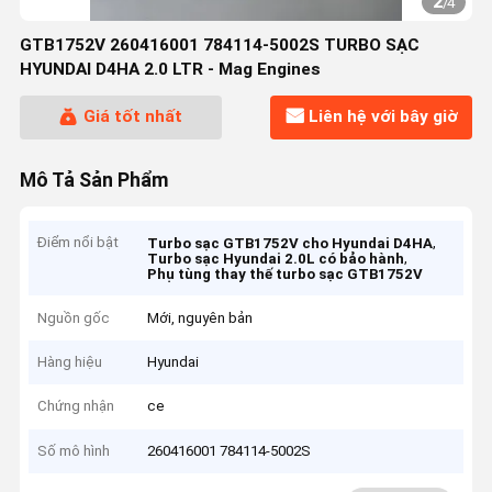
2
/
4
GTB1752V 260416001 784114-5002S TURBO SẠC
HYUNDAI D4HA 2.0 LTR - Mag Engines
Giá tốt nhất
Liên hệ với bây giờ
Mô Tả Sản Phẩm
Điểm nổi bật
,
Turbo sạc GTB1752V cho Hyundai D4HA
,
Turbo sạc Hyundai 2.0L có bảo hành
Phụ tùng thay thế turbo sạc GTB1752V
Nguồn gốc
Mới, nguyên bản
Hàng hiệu
Hyundai
Chứng nhận
ce
Số mô hình
260416001 784114-5002S