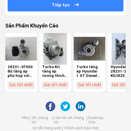
Tiếp tục
Sản Phẩm Khuyến Cáo
28231-2F000
Turbo Kit
Turbo tăng
Hyundai 1
Bộ tăng áp
tăng áp
áp Hyundai
28231-2B7
phù hợp với
tương thích
1.6T Diesel
K5/IX25
Hyundai ix35
với Hyundai
chính hãng
/28231-
2.0 CRDi cho
i20 i30 U2
282012A710
2G430 X45
Giá tốt nhất
Giá tốt nhất
Giá tốt nhất
Giá tốt n
KIA Sportage
tương thích
thay thế trực
90126-011
III (SL) 2.0
với Kia Ceed
tiếp cho Kia
bộ tăng áp
CRDi
Soul 1.6 CRDi
Soul
động cơ
775274
GTB1444V
28201-2A710
Turbocharger
Kit
Nhà
Về chúng
Liên hệ với chúng
Desktop
tôi
tôi
Site
Sơ đồ trang web
Chính sách bảo mật