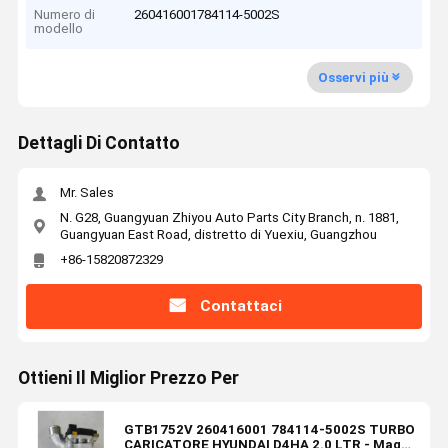
Numero di
260416001784114-5002S
modello
Osservi più
Dettagli Di Contatto
Mr. Sales
N. G28, Guangyuan Zhiyou Auto Parts City Branch, n. 1881,
Guangyuan East Road, distretto di Yuexiu, Guangzhou
+86-15820872329
Contattaci
Ottieni Il Miglior Prezzo Per
GTB1752V 260416001 784114-5002S TURBO
CARICATORE HYUNDAI D4HA 2.0 LTR - Mag