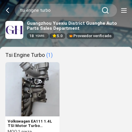
Guangzhou Yuexiu District Guanghe Auto
Parts Sales Department
18
5.0
Proveedor verificado
YEARS
Tsi Engine Turbo
(1)
Volkswagen EA111 1.4L
TSI Motor Turbo
03C145702H
MOQ:
1 pieza