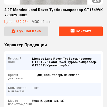
2
/
6
2.0T Mondeo Land Rover Турбокомпрессор GT1549VK
793829-0002
Цена：$69-264
MOQ：1 шт.
Лучшая цена
Контакт
Характер Продукции
Высокий
,
Mondeo Land Rover Турбокомпрессор
свет
,
GT1549VK Land Rover Турбокомпрессор
GT1549VK ровер турбо
Время
1-3 дня, если товары на складе
доставки
Количество
1 шт.
мин заказа
Место
Новый, оригинальный
происхождения