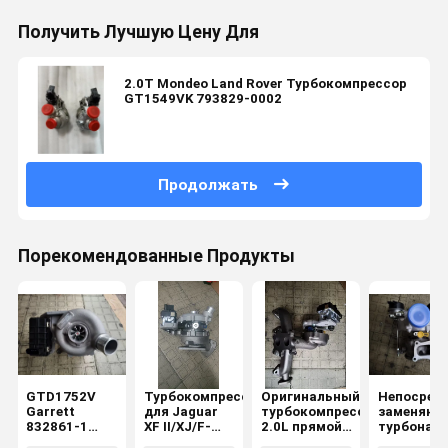
Получить Лучшую Цену Для
2.0T Mondeo Land Rover Турбокомпрессор
GT1549VK 793829-0002
Продолжать
Порекомендованные Продукты
GTD1752V
Турбокомпрессор
Оригинальный
Непосред
Garrett
для Jaguar
турбокомпрессор
заменяющ
832861-1
XF II/XJ/F-
2.0L прямой
турбонагн
Турбокомпрессор
PACE/Range
замены для
для