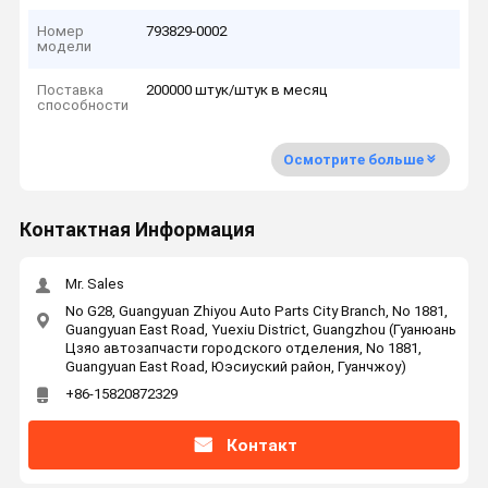
Номер
793829-0002
модели
Поставка
200000 штук/штук в месяц
способности
Осмотрите больше
Контактная Информация
Mr. Sales
No G28, Guangyuan Zhiyou Auto Parts City Branch, No 1881,
Guangyuan East Road, Yuexiu District, Guangzhou (Гуанюань
Цзяо автозапчасти городского отделения, No 1881,
Guangyuan East Road, Юэсиуский район, Гуанчжоу)
+86-15820872329
Контакт