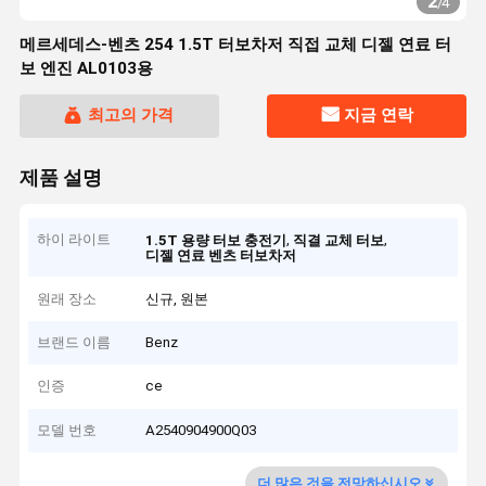
2
/
4
메르세데스-벤츠 254 1.5T 터보차저 직접 교체 디젤 연료 터
보 엔진 AL0103용
최고의 가격
지금 연락
제품 설명
하이 라이트
,
,
1.5T 용량 터보 충전기
직결 교체 터보
디젤 연료 벤츠 터보차저
원래 장소
신규, 원본
브랜드 이름
Benz
인증
ce
모델 번호
A2540904900Q03
더 많은 것을 전망하십시오