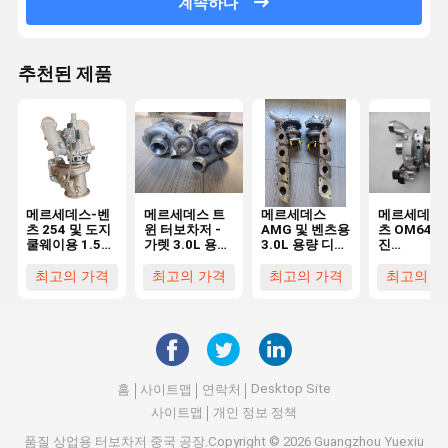
계속하다
추천된 제품
메르세데스-벤
메르세데스 트
메르세데스
메르세데스
츠 254 및 도지
윈 터보차저 -
AMG 및 벤츠용
츠 OM642 
쿨웨이용 1.5T
가렛 3.0L 용량
3.0L 용량 디젤
진
용량의 디젤 연
디젤 연료
연료 직접 교체
64209085
료 터보 충전기
A1570900280/827056-
터보차저
용 3.0L 용
최고의 가격
최고의 가격
최고의 가격
최고의 가
01/LP250619101
디젤 연료
의 직접 교체
Desktop Site
홈
사이트맵
연락처
사이트맵
개인 정보 정책
품질
상업용 터보차저
중국 공장.Copyright © 2026 Guangzhou Yuexiu