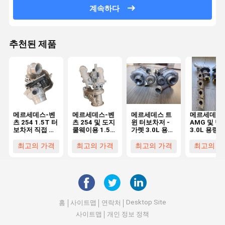
계속하다
추천된 제품
메르세데스-벤
메르세데스-벤
메르세데스 트
메르세데스
츠 254 1.5T 터
츠 254 및 도지
윈 터보차저 -
AMG 및 벤
보차저 직접 교
쿨웨이용 1.5T
가렛 3.0L 용량
3.0L 용량 
체 디젤 연료 터
용량의 디젤 연
디젤 연료
연료 직접 
보 엔진
료 터보 충전기
A1570900280/827056-
터보차저
최고의 가격
최고의 가격
최고의 가격
최고의 가
AL0103용
01/LP250619101
의 직접 교체
Desktop Site
홈
사이트맵
연락처
사이트맵
개인 정보 정책