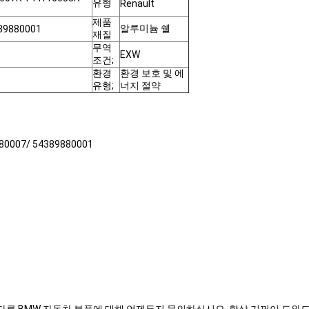
유형
Renault
제품
알루미늄 쉘
89880001
재질
무역
EXW
조건;
환경
환경 보호 및 에
유형;
너지 절약
80007/ 54389880001
.
 다른 BMW 자동차 부품에 대해 언제든지 문의하십시오. 항상 기꺼이 도와