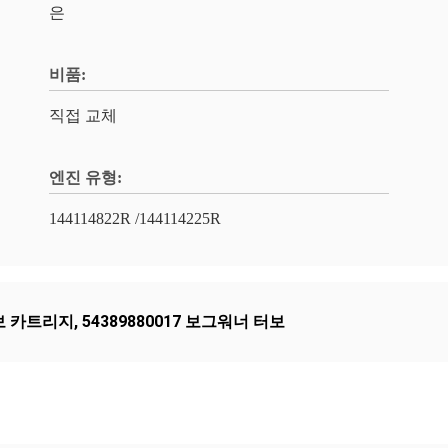
은
비품:
직접 교체
엔진 유형:
144114822R /144114225R
보 카트리지
,
54389880017 보그워너 터보