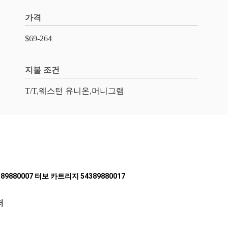
가격
$69-264
지불 조건
T/T,웨스턴 유니온,머니그램
 54389880007 터보 카트리지 54389880017
저