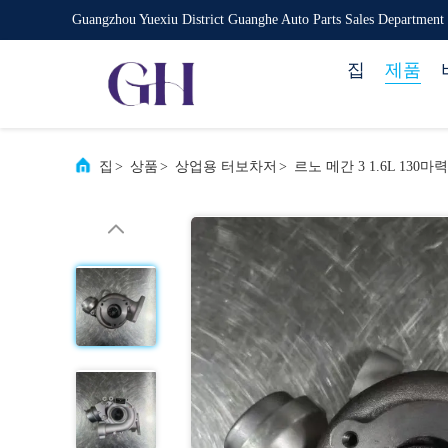
Guangzhou Yuexiu District Guanghe Auto Parts Sales Department
집
제품
집
>
상품
>
상업용 터보차저
>
르노 메간 3 1.6L 130마