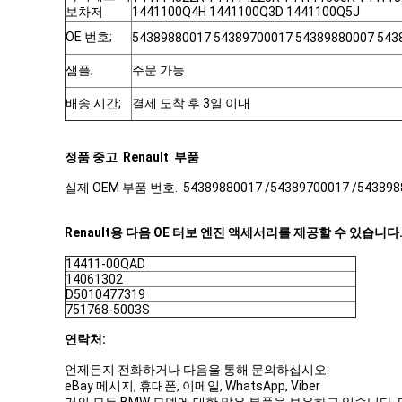
보차저
1441100Q4H 1441100Q3D 1441100Q5J
OE 번호;
54389880017 54389700017 54389880007 543
샘플;
주문 가능
배송 시간;
결제 도착 후 3일 이내
정품 중고
Renault
부품
실제 OEM 부품 번호.
54389880017 /54389700017 /543898
Renault용 다음 OE 터보 엔진 액세서리를 제공할 수 있습니다
14411-00QAD
14061302
D5010477319
751768-5003S
연락처:
언제든지 전화하거나 다음을 통해 문의하십시오:
eBay 메시지, 휴대폰, 이메일, WhatsApp, Viber
거의 모든 BMW 모델에 대한 많은 부품을 보유하고 있습니다.