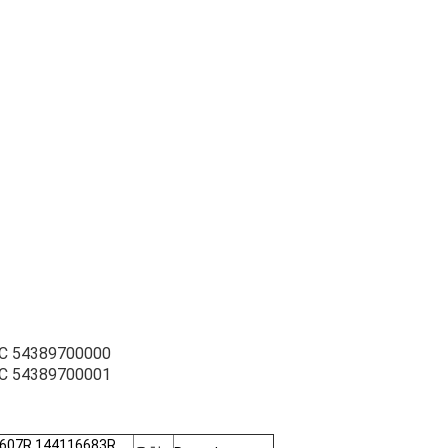
C 54389700000
C 54389700001
8607R 144116683R