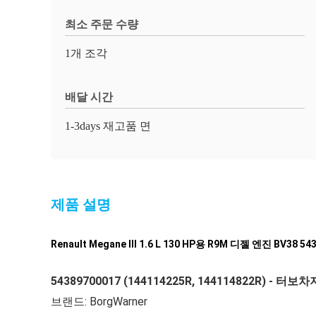
최소 주문 수량
1개 조각
배달 시간
1-3days 재고품 면
제품 설명
Renault Megane III 1.6 L 130 HP용 R9M 디젤 엔진 BV38
54389700017 (144114225R, 144114822R) - 터보차
브랜드: BorgWarner