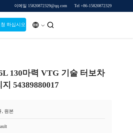
이메일 15820872329@qq.com
Tel +86-15820872329


요청 하십시오
.6L 130마력 VTG 기술 터보차
 54389880017
, 원본
ault