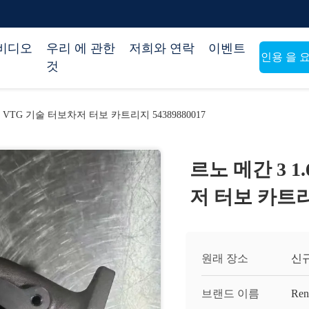
비디오
우리 에 관한
저희와 연락
이벤트
인용 을 
것
력 VTG 기술 터보차저 터보 카트리지 54389880017
르노 메간 3 1
저 터보 카트리지
원래 장소
신규
브랜드 이름
Ren