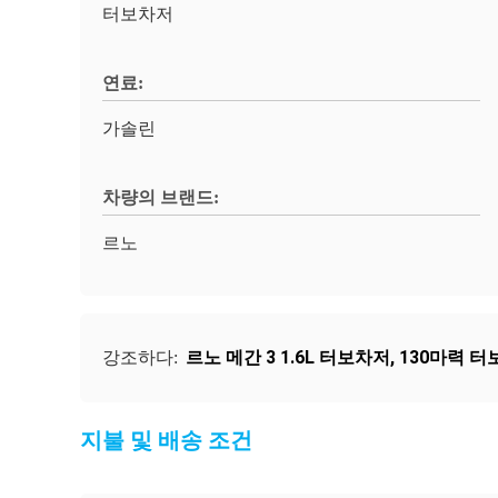
터보차저
연료:
가솔린
차량의 브랜드:
르노
르노 메간 3 1.6L 터보차저
,
130마력 터
강조하다:
지불 및 배송 조건