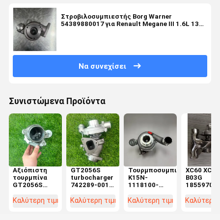
Στροβιλοσυμπιεστής Borg Warner
54389880017 για Renault Megane III 1.6L 130
HP με Τεχνολογία VTG
Να συνεχίσει
Συνιστώμενα Προϊόντα
Αξιόπιστη
GT2056S
Τουρμποσυμπιεστή
XC60 XC90
τουρμπίνα
turbocharger
K15N-
B03G
GT2056S
742289-001
1118100-
18559700
742289-
για
181-02
Turbochar
5005S
SsangYong
6377580
Billet για
Καλύτερη τιμή
Καλύτερη τιμή
Καλύτερη τιμή
Καλύτερη 
742289-0001
Rexton
6448841 για
Vol.vo S60
742289-0003
Rodius 270
ανταλλακτικά
S90 Cross