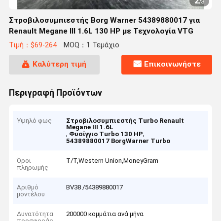
2
/
3
Στροβιλοσυμπιεστής Borg Warner 54389880017 για
Renault Megane III 1.6L 130 HP με Τεχνολογία VTG
Τιμή：$69-264
MOQ：1 Τεμάχιο
Καλύτερη τιμή
Επικοινωνήστε
Περιγραφή Προϊόντων
Υψηλό φως
Στροβιλοσυμπιεστής Turbo Renault
Megane III 1.6L
,
,
Φυσίγγιο Turbo 130 HP
54389880017 BorgWarner Turbo
Όροι
T/T,Western Union,MoneyGram
πληρωμής
Αριθμό
BV38 /54389880017
μοντέλου
Δυνατότητα
200000 κομμάτια ανά μήνα
προσφοράς