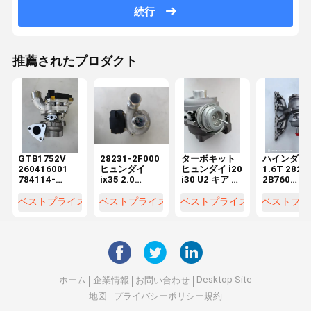
続行
推薦されたプロダクト
GTB1752V
28231-2F000
ターボキット
ハインダイ
260416001
ヒュンダイ
ヒュンダイ i20
1.6T 2823
784114-
ix35 2.0
i30 U2 キア シ
2B760
5002S ターボ
CRDi、キア ス
ード ソウル
K5/IX25
チャージャー
ポーテージ III
1.6 CRDi
/28231-
ベストプライス
ベストプライス
ベストプライス
ベストプラ
ヒューンダイ
(SL) 2.0 CRDi
775274
2G430 X45
D4HA 2.0 LTR
適合ターボチ
28201-2A710
90126-011
- マグエンジン
ャージャー
ターボチャー
エンジン タ
ジャーキット
ボチャージ
対応
ー
Desktop Site
ホーム
企業情報
お問い合わせ
地図
プライバシーポリシー規約