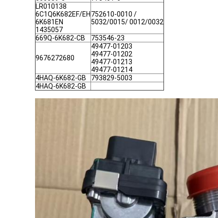
LR010138
6C1Q6K682EF/EH
752610-0010 /
6K681EN
5032/0015/ 0012/0032
1435057
669Q-6K682-CB
753546-23
49477-01203
49477-01202
9676272680
49477-01213
49477-01214
4HAQ-6K682-GB
793829-5003
4HAQ-6K682-GB