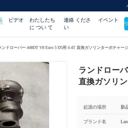
品
ビデオ
わたしたち
連絡 くださ
イベント
引
に つい て
い
ランドローバー 448DT V8 Euro 5 D5用 4.4T 直換ガソリンターボチャー
ランドローバー 44
直換ガソリン
起源の場所
新
ブランド名
Lan