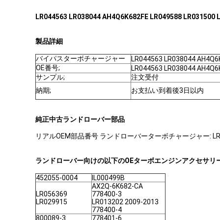
LR044563 LR038044 AH4Q6K682FE LR049588 LR031
製品詳細
バイパスターボチャージャー
LR044563 LR038044 AH4Q6
OE番号;
LR044563 LR038044 AH4Q6
サンプル;
注文受付
納期;
お支払い到着後3日以内
純正中古ランドローバー部品
リアルOEM部品番号 ランドローバーターボチャージャー: LR044563 LR0
ランドローバー向けの以下のOEターボエンジンアクセサリ
452055-0004
IL000499B
AX2Q-6K682-CA
LR056369
778400-3
LR029915
LR013202 2009-2013
778400-4
800089-3
778401-6