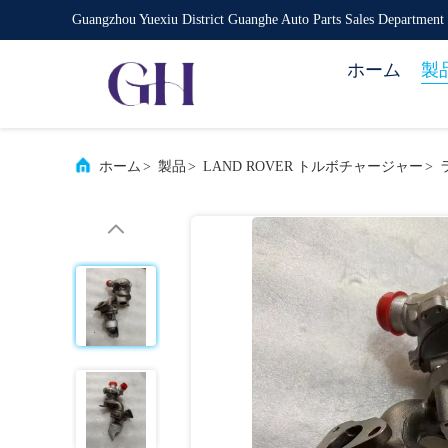
Guangzhou Yuexiu District Guanghe Auto Parts Sales Department
ホーム
製
ホーム
>
製品
>
LAND ROVER トルボチャージャー
>