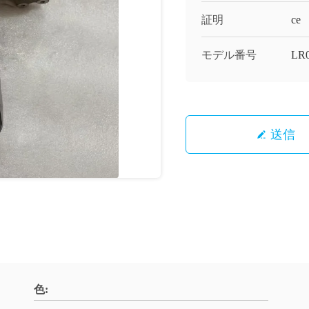
証明
ce
モデル番号
LR
送信
色: