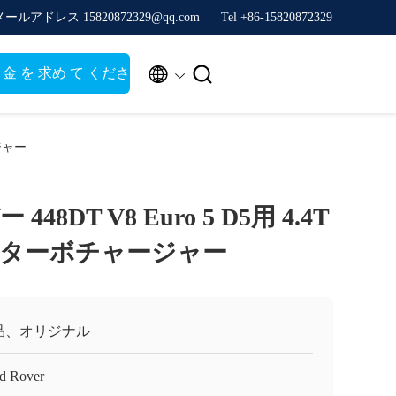
メールアドレス 15820872329@qq.com
Tel +86-15820872329


金 を 求め て くださ
い
ジャー
8DT V8 Euro 5 D5用 4.4T
ターボチャージャー
品、オリジナル
d Rover