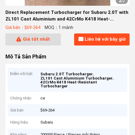
2
/
2
Direct Replacement Turbocharger for Subaru 2.0T with
ZL101 Cast Aluminium and 42CrMo K418 Heat-
Resistant Components
Giá bán：$69-264
MOQ：1 mảnh
Giá tốt nhất
Liên hệ với bây giờ
Mô Tả Sản Phẩm
Điểm nổi bật
,
Subaru 2.0T Turbocharger
,
ZL101 Cast Aluminium Turbocharger
42CrMo K418 Heat-Resistant
Turbocharger
Chứng nhận
ce
Giá bán
$69-264
Hàng hiệu
Subaru
Khả năng
200000 Piece / Pieces mỗi tháng