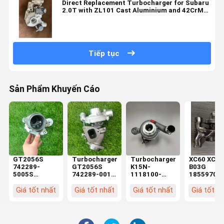
Direct Replacement Turbocharger for Subaru
2.0T with ZL101 Cast Aluminium and 42CrMo
K418 Heat-Resistant Components
Tiếp tục
Sản Phẩm Khuyến Cáo
GT2056S
Turbocharger
Turbocharger
XC60 XC90
742289-
GT2056S
K15N-
B03G
5005S
742289-001
1118100-
18559700
742289-0001
cho
181-02
Turbo Bille
742289-0003
SsangYong
6377580
cho Volvo
Giá tốt nhất
Giá tốt nhất
Giá tốt nhất
Giá tốt n
Bộ turbo
Rexton
6448841 cho
S60 S90
đáng tin cậy
Rodius 270
Phụ tùng
Cross
cho SSANG
XVT 186HP
Động cơ
Country 2.
YONG
D27DT 2005
YUCHAI Chất
Turbochar