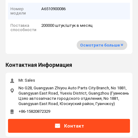
Номер
A6510900086
модели
Поставка
200000 штук/штук в месяц
способности
Осмотрите больше
Контактная Информация
Mr. Sales
No G28, Guangyuan Zhiyou Auto Parts City Branch, No 1881,
Guangyuan East Road, Yuexiu District, Guangzhou (Гуанюань
Цзяо автозапчасти городского отделения, No 1881,
Guangyuan East Road, Юэсиуский район, Гуанчжоу)
+86-15820872329
Контакт