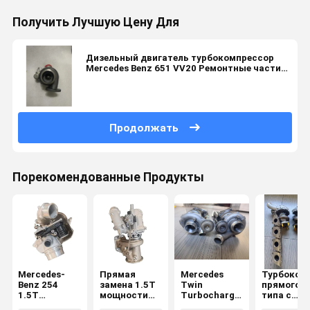
Получить Лучшую Цену Для
Дизельный двигатель турбокомпрессор
Mercedes Benz 651 VV20 Ремонтные части
A6510900086
Продолжать
Порекомендованные Продукты
Mercedes-
Прямая
Mercedes
Турбоком
Benz 254
замена 1.5T
Twin
прямого
1.5T
мощности
Turbocharger
типа с
Турбокомпрессор
дизельного
- Garrett 3.0L
дизельны