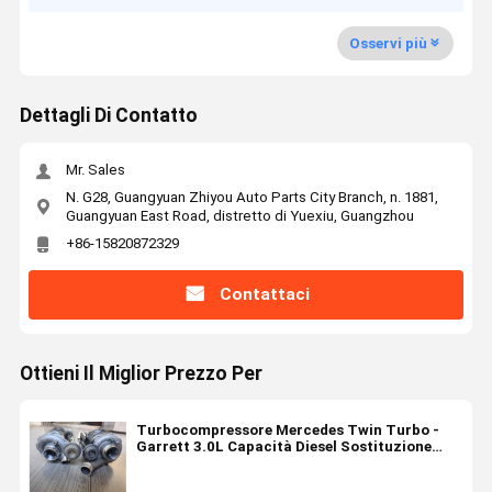
Osservi più
Dettagli Di Contatto
Mr. Sales
N. G28, Guangyuan Zhiyou Auto Parts City Branch, n. 1881,
Guangyuan East Road, distretto di Yuexiu, Guangzhou
+86-15820872329
Contattaci
Ottieni Il Miglior Prezzo Per
Turbocompressore Mercedes Twin Turbo -
Garrett 3.0L Capacità Diesel Sostituzione
Diretta per A1570900280/827056-
01/LP250619101