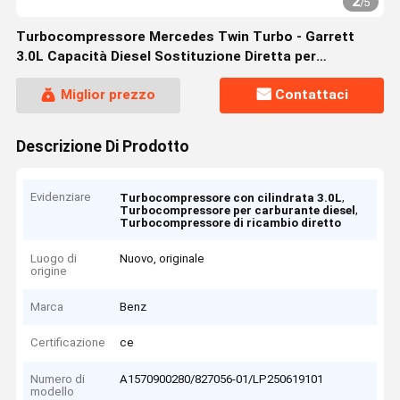
2
/
5
Turbocompressore Mercedes Twin Turbo - Garrett
3.0L Capacità Diesel Sostituzione Diretta per
A1570900280/827056-01/LP250619101
Miglior prezzo
Contattaci
Descrizione Di Prodotto
Evidenziare
,
Turbocompressore con cilindrata 3.0L
,
Turbocompressore per carburante diesel
Turbocompressore di ricambio diretto
Luogo di
Nuovo, originale
origine
Marca
Benz
Certificazione
ce
Numero di
A1570900280/827056-01/LP250619101
modello