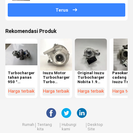
Terus
Rekomendasi Produk
Turbocharger
Isuzu Motor
Original Isuzu
Pasokan s
tahan panas
Turbocharger
Turbocharger
cadang die
950 °
Turbo
Nobita 1.9
Isuzu Truc
Penggantian
Aksesoris
Nasional VI B
Turbo
langsung
RHV5
Supercharger
Charger
Harga terbaik
Harga terbaik
Harga terbaik
Harga terb
untuk mesin
19015847
Turbin
4JB1TC
Isuzu 4JJ1
8980830412
8974369010
840032-00
dengan
89752703
konstruksi
bahan logam
Rumah
Tentang
Hubungi
Desktop
kita
kami
Site