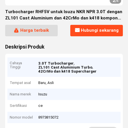
2
/
4
Turbocharger RHF5V untuk Isuzu NKR NPR 3.0T dengan
ZL101 Cast Aluminium dan 42CrMo dan k418 komponen
tahan panas
Harga terbaik
Hubungi sekarang
Deskripsi Produk
Cahaya
,
3.0T Turbocharger
Tinggi
,
ZL101 Cast Aluminium Turbo
42CrMo dan k418 Supercharger
Tempat asal
Baru, Asli
Nama merek
Isuzu
Sertifikasi
ce
Nomor model
8973815072