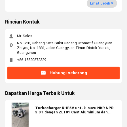
Lihat Lebih
Rincian Kontak
Mr. Sales
No. G28, Cabang Kota Suku Cadang Otomotif Guangyuan
Zhiyou, No. 1881, Jalan Guangyuan Timur, Distrik Yuexiu,
Guangzhou
+86-15820872329
Hubungi sekarang
Dapatkan Harga Terbaik Untuk
Turbocharger RHF5V untuk Isuzu NKR NPR
3.0T dengan ZL101 Cast Aluminium dan
42CrMo dan k418 komponen tahan panas