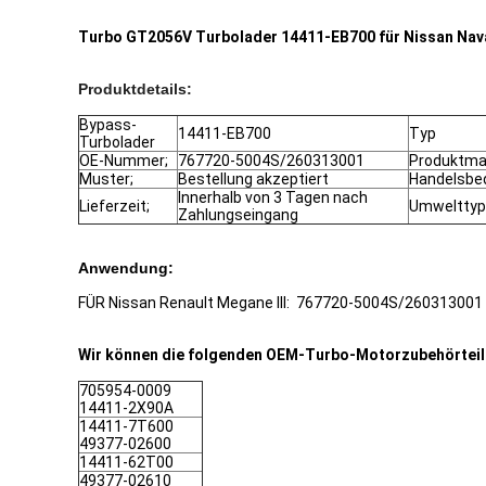
Turbo GT2056V Turbolader 14411-EB700 für Nissan Nav
Produktdetails:
Bypass-
14411-EB700
Typ
Turbolader
OE-Nummer;
767720-5004S/260313001
Produktmat
Muster;
Bestellung akzeptiert
Handelsbe
Innerhalb von 3 Tagen nach
Lieferzeit;
Umwelttyp
Zahlungseingang
Anwendung:
FÜR Nissan Renault Megane III: 767720-5004S/260313001
Wir können die folgenden OEM-Turbo-Motorzubehörteile 
705954-0009
14411-2X90A
14411-7T600
49377-02600
14411-62T00
49377-02610