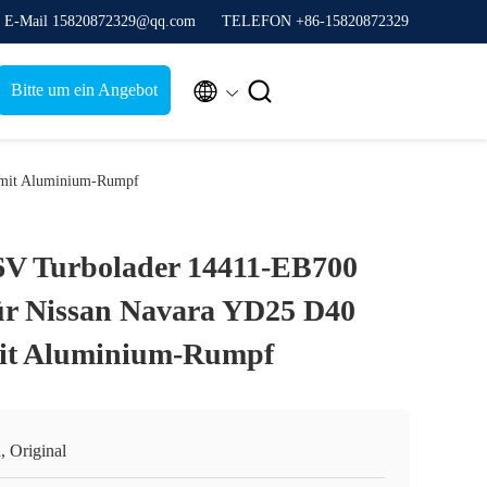
E-Mail 15820872329@qq.com
TELEFON +86-15820872329


Bitte um ein Angebot
 mit Aluminium-Rumpf
V Turbolader 14411-EB700
für Nissan Navara YD25 D40
mit Aluminium-Rumpf
, Original