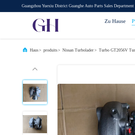
Guangzhou Yuexiu District Guanghe Auto Parts Sales Department
Zu Hause
P
Haus
>
produits
>
Nissan Turbolader
>
Turbo GT2056V Turb