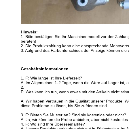
Hinweis:
1. Bitte bestätigen Sie Ihr Maschinenmodell vor der Zahlung
beraten!
2. Die Produktzahlung kann eine entsprechende Mehrwertste
3. Aufgrund des Farbunterschieds der Anzeige können die er
Geschäftsinformationen
1.
F: Wie lange ist Ihre Lieferzeit?
A: Im Allgemeinen 1-2 Tage, wenn die Ware auf Lager ist, o
2.
F: Was kann ich tun, wenn etwas mit den Artikeln nicht sti
A: Wir haben Vertrauen in die Qualität unserer Produkte. W
diese Probleme zu lösen, bis Sie zufrieden sind
3.
F: Bieten Sie Muster an? Sind sie kostenlos oder nicht?
A: Ja, wir könnten die Probe anbieten, aber nicht kostenlos.
4.
F: Wo sind Ihre Überseemärkte?
A: Unsere Produkte verkaufen sich gut in Südostasien, im N