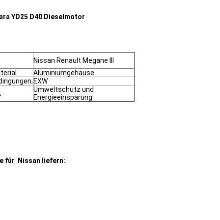
ara YD25 D40 Dieselmotor
Nissan Renault Megane III
erial
Aluminiumgehäuse
dingungen;
EXW
Umweltschutz und
;
Energieeinsparung
für Nissan liefern: