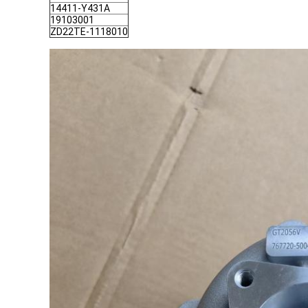
14411-Y431A
19103001
ZD22TE-1118010