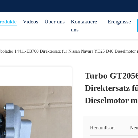
rodukte
Videos
Über uns
Kontaktiere
Ereignisse
uns
olader 14411-EB700 Direktersatz für Nissan Navara YD25 D40 Dieselmotor
Turbo GT2056
Direktersatz 
Dieselmotor 
Herkunftsort
Neu